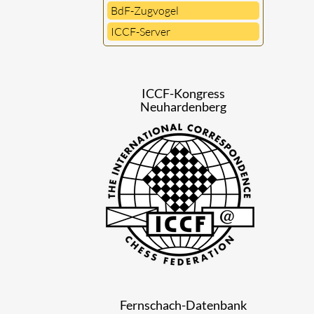
BdF-Zugvogel
ICCF-Server
ICCF-Kongress
Neuhardenberg
Fernschach-Datenbank