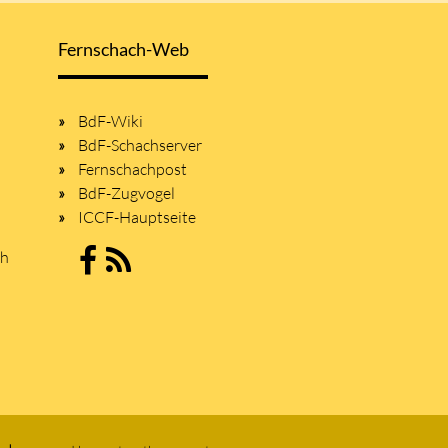
Fernschach-Web
BdF-Wiki
BdF-Schachserver
Fernschachpost
BdF-Zugvogel
ICCF-Hauptseite
sh