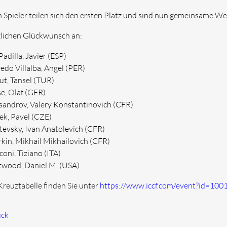
 Spieler teilen sich den ersten Platz und sind nun gemeinsame We
lichen Glückwunsch an:
Padilla, Javier (ESP)
edo Villalba, Angel (PER)
ut, Tansel (TUR)
e, Olaf (GER)
sandrov, Valery Konstantinovich (CFR)
ek, Pavel (CZE)
tevsky, Ivan Anatolevich (CFR)
kin, Mikhail Mikhailovich (CFR)
oni, Tiziano (ITA)
twood, Daniel M. (USA)
Kreuztabelle finden Sie unter
https://www.iccf.com/event?id=100
ück