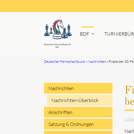
BDF
TURNIERBÜ
expand_more
Deutscher Fernschachbund
Nachrichten
Finale der 33. F
Suchbegriffe
Nachrichten
Fi
Navigation
b
Nachrichten-Überblick
überspringen
Anschriften
12.0
Satzung & Ordnungen
Nach