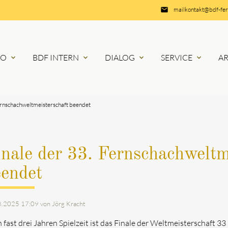
email
mailkontakt@bdf-fe
RO
BDF INTERN
DIALOG
SERVICE
A
expand_more
expand_more
expand_more
expand_more
ernschachweltmeisterschaft beendet
nale der 33. Fernschachweltm
eendet
8.2025 17:09
von Jörg Kracht
 fast drei Jahren Spielzeit ist das Finale der Weltmeisterschaft 33