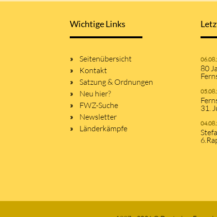
Wichtige Links
Letz
Seitenübersicht
06.08
80 J
Kontakt
Fern
Satzung & Ordnungen
05.08
Neu hier?
Fern
FWZ-Suche
31. J
Newsletter
04.08
Länderkämpfe
Stef
6.Ra