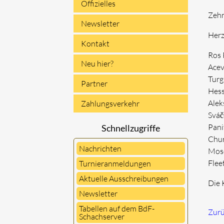
Offizielles
Zehn
Newsletter
Herz
Kontakt
Ros 
Neu hier?
Acev
Turg
Partner
Hess
Alek
Zahlungsverkehr
Sváč
Pani
Schnellzugriffe
Chur
Nachrichten
Mosc
Flee
Turnieranmeldungen
Aktuelle Ausschreibungen
Die 
Newsletter
Tabellen auf dem BdF-
Zur
Schachserver