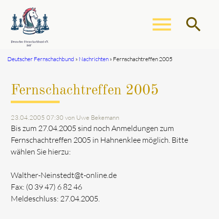
menu
search
Deutscher Fernschachbund
Nachrichten
Fernschachtreffen 2005
Suchbegriffe
SUCHEN
Fernschachtreffen 2005
23.04.2005 07:30
von Uwe Bekemann
Bis zum 27.04.2005 sind noch Anmeldungen zum
Fernschachtreffen 2005 in Hahnenklee möglich. Bitte
wählen Sie hierzu:
Walther-Neinstedt@t-online.de
Fax: (0 39 47) 6 82 46
Meldeschluss: 27.04.2005.