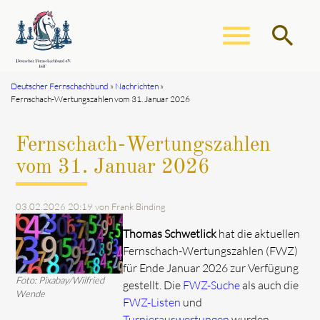
menu
search
Deutscher Fernschachbund
Nachrichten
Fernschach-Wertungszahlen vom 31. Januar 2026
Suchbegriffe
SUCHEN
Fernschach-Wertungszahlen
vom 31. Januar 2026
03.02.2026 20:19
von Frank Binding
Thomas Schwetlick
hat die aktuellen
Fernschach-Wertungszahlen (FWZ)
für Ende Januar 2026 zur Verfügung
Foto: Pixabay/Wilfried
gestellt. Die
FWZ-Suche
als auch die
Wende
FWZ-Listen
und
Turnierauswertungen
wurden