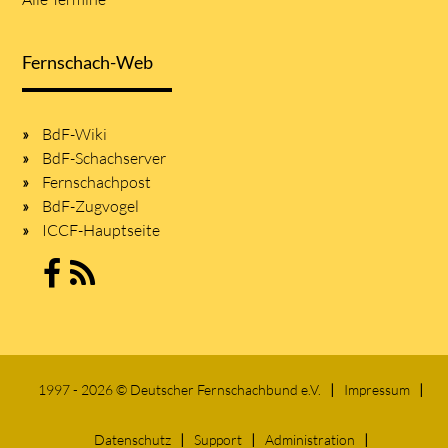
Fernschach-Web
BdF-Wiki
BdF-Schachserver
Fernschachpost
BdF-Zugvogel
ICCF-Hauptseite
1997 - 2026 © Deutscher Fernschachbund e.V.
Impressum
Datenschutz
Support
Administration