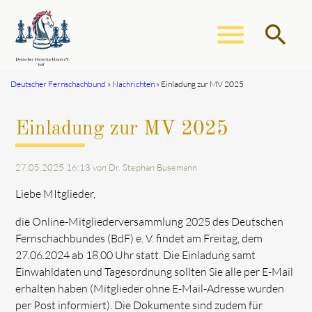
menu
search
Deutscher Fernschachbund
Nachrichten
Einladung zur MV 2025
Suchbegriffe
SUCHEN
Einladung zur MV 2025
27.05.2025 16:13
von Dr. Stephan Busemann
Liebe MItglieder,
die Online-Mitgliederversammlung 2025 des Deutschen
Fernschachbundes (BdF) e. V. findet am Freitag, dem
27.06.2024 ab 18.00 Uhr statt. Die Einladung samt
Einwahldaten und Tagesordnung sollten Sie alle per E-Mail
erhalten haben (Mitglieder ohne E-Mail-Adresse wurden
per Post informiert). Die Dokumente sind zudem für