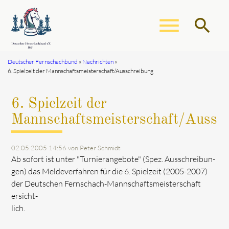
menu
search
Deutscher Fernschachbund
Nachrichten
6. Spielzeit der Mannschaftsmeisterschaft/Ausschreibung
Suchbegriffe
SUCHEN
6. Spielzeit der
Mannschaftsmeisterschaft/Aussc
02.05.2005 14:56
von Peter Schmidt
Ab sofort ist unter "Turnierangebote" (Spez. Ausschreibun-
gen) das Meldeverfahren für die 6. Spielzeit (2005-2007)
der Deutschen Fernschach-Mannschaftsmeisterschaft
ersicht-
lich.