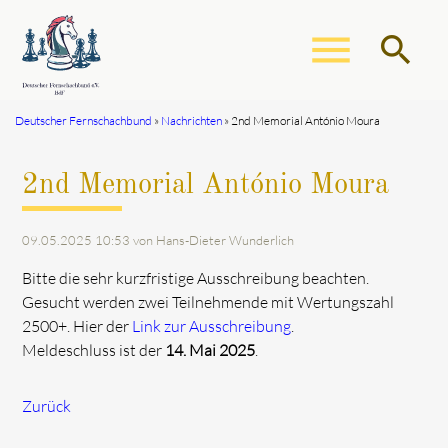
menu
search
Deutscher Fernschachbund
Nachrichten
2nd Memorial António Moura
Suchbegriffe
SUCHEN
2nd Memorial António Moura
09.05.2025 10:53
von Hans-Dieter Wunderlich
Bitte die sehr kurzfristige Ausschreibung beachten.
Gesucht werden zwei Teilnehmende mit Wertungszahl
2500+. Hier der
Link zur Ausschreibung
.
Meldeschluss ist der
14. Mai 2025
.
Zurück