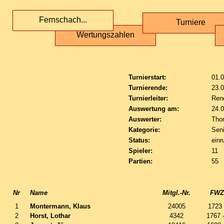
Fernschach...
Turniere
Wertungszahlen
Turnierstart:
01.
Turnierende:
23.
Turnierleiter:
Ren
Auswertung am:
24.
Auswerter:
Tho
Kategorie:
Sen
Status:
einr
Spieler:
11
Partien:
55
Nr
Name
Mitgl.-Nr.
FWZ 
1
Montermann, Klaus
24005
1723
2
Horst, Lothar
4342
1767 