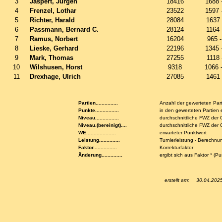
3
Jaspert, Jürgen
18416
1688 
4
Frenzel, Lothar
23522
1597 
5
Richter, Harald
28084
1637
6
Passmann, Bernard C.
28124
1164
7
Ramus, Norbert
16204
965 
8
Lieske, Gerhard
22196
1345 
9
Mark, Thomas
27255
1118
10
Wilshusen, Horst
9318
1066 
11
Drexhage, Ulrich
27085
1461
Partien...............
Anzahl der gewerteten Par
Punkte................
in den gewerteten Partien 
Niveau................
durchschnittliche FWZ der
Niveau.(bereinigt)....
durchschnittliche FWZ de
WE....................
erwarteter Punktwert
Leistung..............
Turnierleistung - Berechnu
Faktor................
Korrekturfaktor
Änderung..............
ergibt sich aus Faktor * (P
erstellt am:
30.04.202