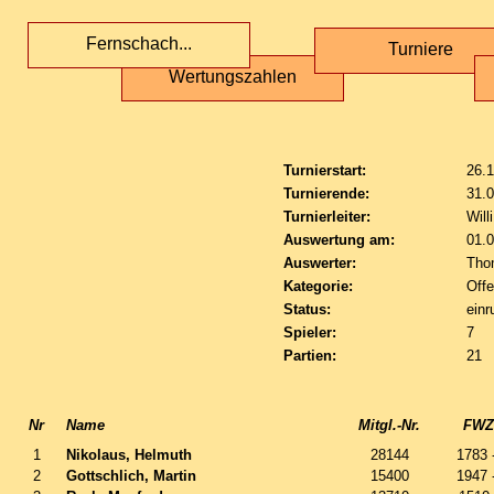
Fernschach...
Turniere
Wertungszahlen
Turnierstart:
26.
Turnierende:
31.
Turnierleiter:
Will
Auswertung am:
01.
Auswerter:
Tho
Kategorie:
Off
Status:
einr
Spieler:
7
Partien:
21
Nr
Name
Mitgl.-Nr.
FWZ 
1
Nikolaus, Helmuth
28144
1783 
2
Gottschlich, Martin
15400
1947 