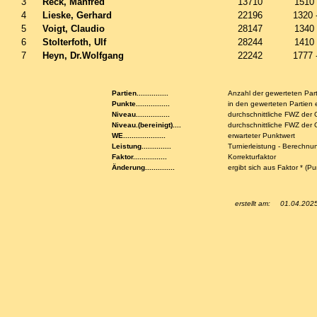
3
Reck, Manfred
13710
1510
4
Lieske, Gerhard
22196
1320 
5
Voigt, Claudio
28147
1340
6
Stolterfoth, Ulf
28244
1410
7
Heyn, Dr.Wolfgang
22242
1777 
Partien...............
Anzahl der gewerteten Par
Punkte................
in den gewerteten Partien 
Niveau................
durchschnittliche FWZ der
Niveau.(bereinigt)....
durchschnittliche FWZ de
WE....................
erwarteter Punktwert
Leistung..............
Turnierleistung - Berechnu
Faktor................
Korrekturfaktor
Änderung..............
ergibt sich aus Faktor * (P
erstellt am:
01.04.202