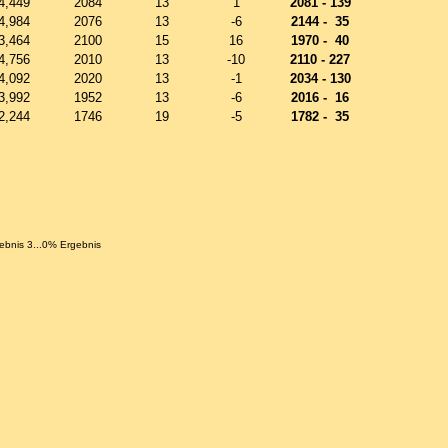
4,449
2084
13
1
2081 - 139
4,984
2076
13
-6
2144 - 35
3,464
2100
15
16
1970 - 40
4,756
2010
13
-10
2110 - 227
4,092
2020
13
-1
2034 - 130
3,992
1952
13
-6
2016 - 16
2,244
1746
19
-5
1782 - 35
gebnis 3...0% Ergebnis