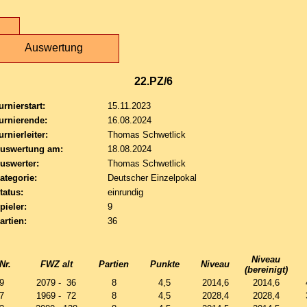
Auswertung
22.PZ/6
urnierstart:
15.11.2023
urnierende:
16.08.2024
urnierleiter:
Thomas Schwetlick
uswertung am:
18.08.2024
uswerter:
Thomas Schwetlick
ategorie:
Deutscher Einzelpokal
tatus:
einrundig
pieler:
9
artien:
36
Niveau
Nr.
FWZ alt
Partien
Punkte
Niveau
(bereinigt)
9
2079 - 36
8
4,5
2014,6
2014,6
7
1969 - 72
8
4,5
2028,4
2028,4