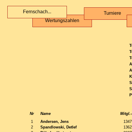
Fernschach...
Turniere
Wertungszahlen
T
T
T
A
A
K
S
S
P
Nr
Name
Mitgl.-
1
Andersen, Jens
1347
2
Spandlowski, Detlef
1362