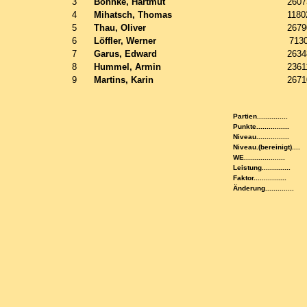
3
Böhnke, Hartmut
2607
4
Mihatsch, Thomas
1180
5
Thau, Oliver
2679
6
Löffler, Werner
713
7
Garus, Edward
2634
8
Hummel, Armin
2361
9
Martins, Karin
2671
Partien...............
Punkte................
Niveau................
Niveau.(bereinigt)....
WE....................
Leistung..............
Faktor................
Änderung..............