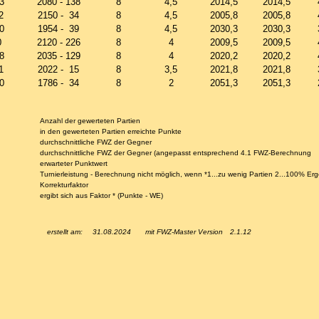
3
2080 - 138
8
4,5
2014,5
2014,5
2
2150 - 34
8
4,5
2005,8
2005,8
0
1954 - 39
8
4,5
2030,3
2030,3
0
2120 - 226
8
4
2009,5
2009,5
8
2035 - 129
8
4
2020,2
2020,2
1
2022 - 15
8
3,5
2021,8
2021,8
0
1786 - 34
8
2
2051,3
2051,3
Anzahl der gewerteten Partien
in den gewerteten Partien erreichte Punkte
durchschnittliche FWZ der Gegner
durchschnittliche FWZ der Gegner (angepasst entsprechend 4.1 FWZ-Berechnung
erwarteter Punktwert
Turnierleistung - Berechnung nicht möglich, wenn *1...zu wenig Partien 2...100% Er
Korrekturfaktor
ergibt sich aus Faktor * (Punkte - WE)
erstellt am:
31.08.2024
mit FWZ-Master Version
2.1.12