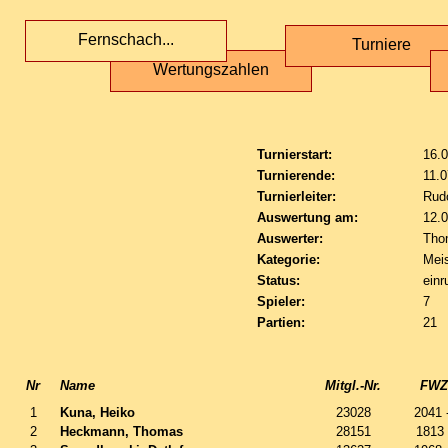
Fernschach...
Turniere
Wertungszahlen
Turnierstart:
16.
Turnierende:
11.
Turnierleiter:
Rudo
Auswertung am:
12.
Auswerter:
Tho
Kategorie:
Meis
Status:
einr
Spieler:
7
Partien:
21
Nr
Name
Mitgl.-Nr.
FWZ 
1
Kuna, Heiko
23028
2041 
2
Heckmann, Thomas
28151
1813