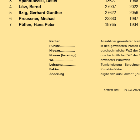
3
Spandlowski, Detlef
13627
1968 
4
Löw, Bernd
27907
2022 
5
Ilzig, Gerhard Gunther
27622
2056 
6
Preussner, Michael
23380
1987 
7
Pöllen, Hans-Peter
18765
1934 
Partien...............
Anzahl der gewerteten Par
Punkte................
in den gewerteten Partien 
Niveau................
durchschnittliche FWZ der
Niveau.(bereinigt)....
durchschnittliche FWZ de
WE....................
erwarteter Punktwert
Leistung..............
Turnierleistung - Berechnu
Faktor................
Korrekturfaktor
Änderung..............
ergibt sich aus Faktor * (P
erstellt am:
01.08.202