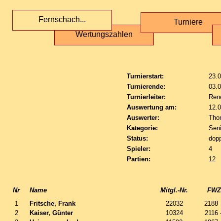
Fernschach...
Turniere
Wertungszahlen
Turnierstart:
23.
Turnierende:
03.
Turnierleiter:
Ren
Auswertung am:
12.
Auswerter:
Tho
Kategorie:
Sen
Status:
dopp
Spieler:
4
Partien:
12
Nr
Name
Mitgl.-Nr.
FWZ 
1
Fritsche, Frank
22032
2188 
2
Kaiser, Günter
10324
2116 