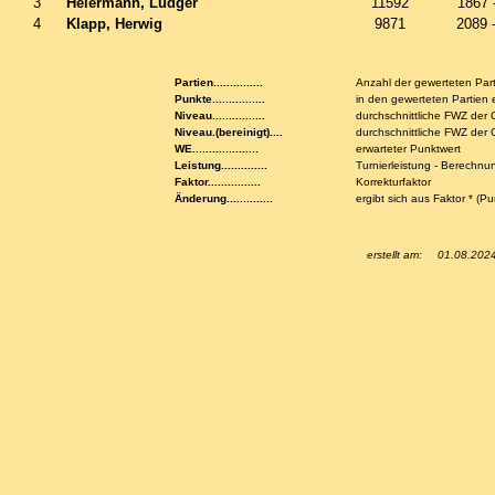
3
Heiermann, Ludger
11592
1867 
4
Klapp, Herwig
9871
2089 
Partien...............
Anzahl der gewerteten Par
Punkte................
in den gewerteten Partien 
Niveau................
durchschnittliche FWZ der
Niveau.(bereinigt)....
durchschnittliche FWZ de
WE....................
erwarteter Punktwert
Leistung..............
Turnierleistung - Berechnu
Faktor................
Korrekturfaktor
Änderung..............
ergibt sich aus Faktor * (P
erstellt am:
01.08.202