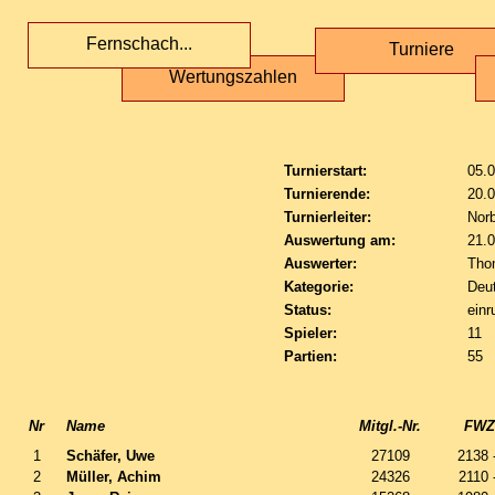
Fernschach...
Turniere
Wertungszahlen
Turnierstart:
05.
Turnierende:
20.
Turnierleiter:
Nor
Auswertung am:
21.
Auswerter:
Tho
Kategorie:
Deut
Status:
einr
Spieler:
11
Partien:
55
Nr
Name
Mitgl.-Nr.
FWZ 
1
Schäfer, Uwe
27109
2138 
2
Müller, Achim
24326
2110 