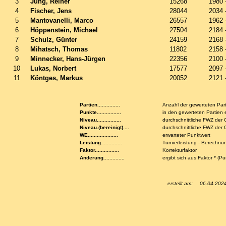
3
Jung, Reiner
15268
1980 
4
Fischer, Jens
28044
2034 
5
Mantovanelli, Marco
26557
1962 
6
Höppenstein, Michael
27504
2184 
7
Schulz, Günter
24159
2168 
8
Mihatsch, Thomas
11802
2158 
9
Minnecker, Hans-Jürgen
22356
2100 
10
Lukas, Norbert
17577
2097 
11
Köntges, Markus
20052
2121 
Partien...............
Anzahl der gewerteten Par
Punkte................
in den gewerteten Partien 
Niveau................
durchschnittliche FWZ der
Niveau.(bereinigt)....
durchschnittliche FWZ de
WE....................
erwarteter Punktwert
Leistung..............
Turnierleistung - Berechnu
Faktor................
Korrekturfaktor
Änderung..............
ergibt sich aus Faktor * (P
erstellt am:
06.04.202