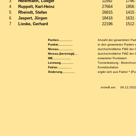
3
Heiermann, Ludger
11592
1746 
4
Ruppelt, Karl-Heinz
27664
1856 
5
Rheindt, Stefan
26815
1415 
6
Jaspert, Jürgen
18416
1631 
7
Lieske, Gerhard
22196
1512 
Partien...............
Anzahl der gewerteten Par
Punkte................
in den gewerteten Partien 
Niveau................
durchschnittliche FWZ der
Niveau.(bereinigt)....
durchschnittliche FWZ de
WE....................
erwarteter Punktwert
Leistung..............
Turnierleistung - Berechnu
Faktor................
Korrekturfaktor
Änderung..............
ergibt sich aus Faktor * (P
erstellt am:
04.12.202