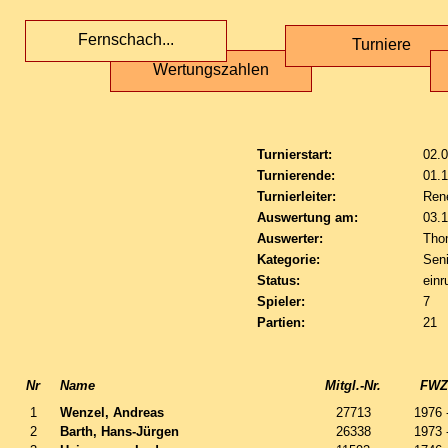
Fernschach...
Turniere
Wertungszahlen
Turnierstart:
02.
Turnierende:
01.
Turnierleiter:
Ren
Auswertung am:
03.
Auswerter:
Tho
Kategorie:
Sen
Status:
einr
Spieler:
7
Partien:
21
Nr
Name
Mitgl.-Nr.
FWZ 
1
Wenzel, Andreas
27713
1976 
2
Barth, Hans-Jürgen
26338
1973 