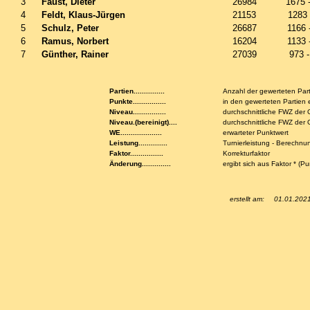
3
Faust, Dieter
26984
1675 
4
Feldt, Klaus-Jürgen
21153
1283
5
Schulz, Peter
26687
1166 
6
Ramus, Norbert
16204
1133 
7
Günther, Rainer
27039
973 
Partien...............
Anzahl der gewerteten Par
Punkte................
in den gewerteten Partien 
Niveau................
durchschnittliche FWZ der
Niveau.(bereinigt)....
durchschnittliche FWZ de
WE....................
erwarteter Punktwert
Leistung..............
Turnierleistung - Berechnu
Faktor................
Korrekturfaktor
Änderung..............
ergibt sich aus Faktor * (P
erstellt am:
01.01.202