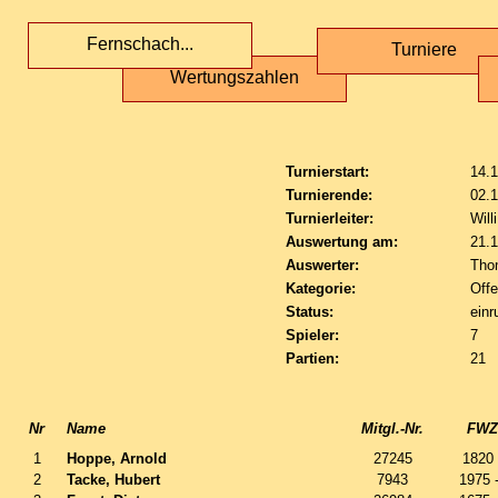
Fernschach...
Turniere
Wertungszahlen
Turnierstart:
14.
Turnierende:
02.
Turnierleiter:
Will
Auswertung am:
21.
Auswerter:
Tho
Kategorie:
Off
Status:
einr
Spieler:
7
Partien:
21
Nr
Name
Mitgl.-Nr.
FWZ 
1
Hoppe, Arnold
27245
1820
2
Tacke, Hubert
7943
1975 