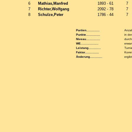
6
Mathias,Manfred
1893 - 61
7
7
Richter,Wolfgang
2092 - 78
7
8
Schulze,Peter
1786 - 44
7
Partien...............
Anzah
Punkte................
in de
Niveau................
durch
WE....................
erwar
Leistung..............
Turni
Faktor................
Korre
Änderung..............
ergib