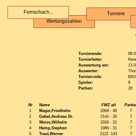
Fernschach...
Turniere
Wertungszahlen
Turnierende:
08.0
Turnierleiter:
Ren
Auswertung am:
13.0
Auswerter:
Tho
Turniercode:
B81
Spieler:
8
Partien:
28
Nr
Name
FWZ alt
Partie
1
Mager,Friedhelm
2069 - 48
7
2
Gabel,Andreas Dr.
2141 - 30
7
3
Weiss,Wilhelm
2026 - 31
7
4
Hemp,Stephen
1980 - 31
7
5
Traut,Werner
2122 -143
7