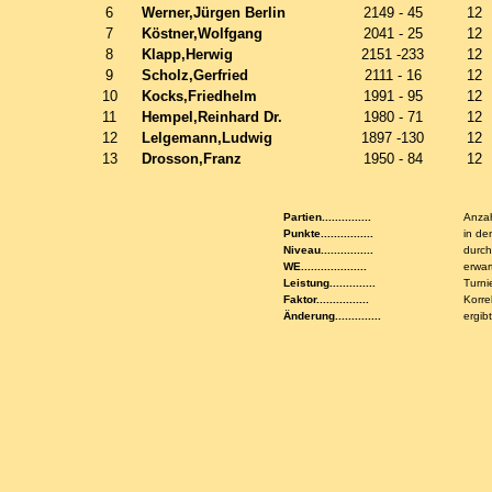
6
Werner,Jürgen Berlin
2149 - 45
12
7
Köstner,Wolfgang
2041 - 25
12
8
Klapp,Herwig
2151 -233
12
9
Scholz,Gerfried
2111 - 16
12
10
Kocks,Friedhelm
1991 - 95
12
11
Hempel,Reinhard Dr.
1980 - 71
12
12
Lelgemann,Ludwig
1897 -130
12
13
Drosson,Franz
1950 - 84
12
Partien...............
Anzah
Punkte................
in de
Niveau................
durch
WE....................
erwar
Leistung..............
Turni
Faktor................
Korre
Änderung..............
ergib