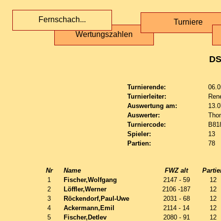
Fernschach...
Turniere
Wertungszahlen
DS
Turnierende:
06.0
Turnierleiter:
Ren
Auswertung am:
13.0
Auswerter:
Tho
Turniercode:
B81
Spieler:
13
Partien:
78
Nr
Name
FWZ alt
Partie
1
Fischer,Wolfgang
2147 - 59
12
2
Löffler,Werner
2106 -187
12
3
Röckendorf,Paul-Uwe
2031 - 68
12
4
Ackermann,Emil
2114 - 14
12
5
Fischer,Detlev
2080 - 91
12