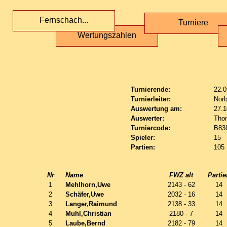
Fernschach...
Turniere
Wertungszahlen
Turnierende:
22.0
Turnierleiter:
Norb
Auswertung am:
27.1
Auswerter:
Tho
Turniercode:
B83
Spieler:
15
Partien:
105
Nr
Name
FWZ alt
Partie
1
Mehlhorn,Uwe
2143 - 62
14
2
Schäfer,Uwe
2032 - 16
14
3
Langer,Raimund
2138 - 33
14
4
Muhl,Christian
2180 - 7
14
5
Laube,Bernd
2182 - 79
14