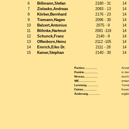
6
Bißmann,Stefan
2180 - 31
14
7
Zielasko,Andreas
2093 - 13
14
8
Körber,Bernhard
2176 - 23
14
9
Tiemann,Hagen
2096 - 30
14
10
Balzert,Antonius
2075 - 9
14
11
Böhnke,Hartmut
2081 -119
14
12
Schunck,Franz
2140 - 9
14
13
Offenborn,Heinz
2112 -105
14
14
Emrich,Eiko Dr.
2111 - 28
14
15
Kaiser,Stephan
2140 - 30
14
Partien...............
Anzah
Punkte................
in de
Niveau................
durch
WE....................
erwar
Leistung..............
Turni
Faktor................
Korre
Änderung..............
ergib