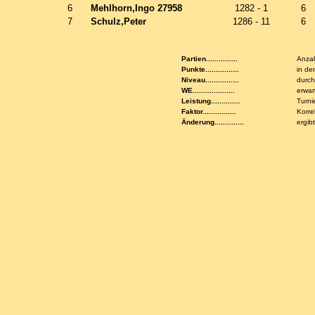
6
Mehlhorn,Ingo 27958
1282 - 1
6
7
Schulz,Peter
1286 - 11
6
Partien...............
Anzah
Punkte................
in de
Niveau................
durch
WE....................
erwar
Leistung..............
Turni
Faktor................
Korre
Änderung..............
ergib