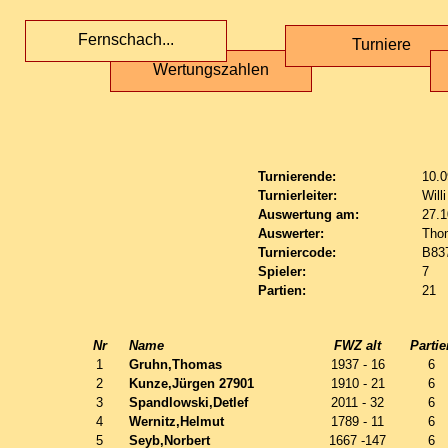
Fernschach...
Turniere
Wertungszahlen
Turnierende:
10.0
Turnierleiter:
Will
Auswertung am:
27.1
Auswerter:
Tho
Turniercode:
B83
Spieler:
7
Partien:
21
Nr
Name
FWZ alt
Partie
1
Gruhn,Thomas
1937 - 16
6
2
Kunze,Jürgen 27901
1910 - 21
6
3
Spandlowski,Detlef
2011 - 32
6
4
Wernitz,Helmut
1789 - 11
6
5
Seyb,Norbert
1667 -147
6