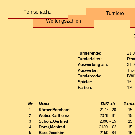
Fernschach...
Turniere
Wertungszahlen
Turnierende:
21.0
Turnierleiter:
Ren
Auswertung am:
31.0
Auswerter:
Tho
Turniercode:
B80
Spieler:
16
Partien:
120
Nr
Name
FWZ alt
Partie
1
Körber,Bernhard
2177 - 20
15
2
Weber,Karlheinz
2079 - 81
15
3
Scholz,Gerfried
2096 - 15
15
4
Dorer,Manfred
2130 -103
15
5
Bars,Joachim
2159 - 84
15