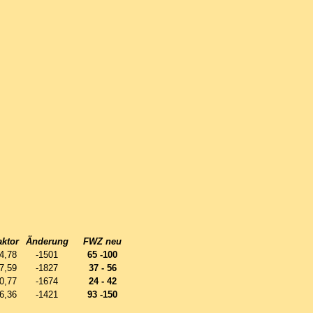
aktor
Änderung
FWZ neu
4,78
-1501
65 -100
7,59
-1827
37 - 56
0,77
-1674
24 - 42
6,36
-1421
93 -150