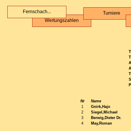
Fernschach...
Turniere
Wertungszahlen
T
T
A
A
T
S
P
Nr
Name
1
Gnirk,Hajo
2
Siegel,Michael
3
Berwig,Dieter Dr.
4
May,Roman