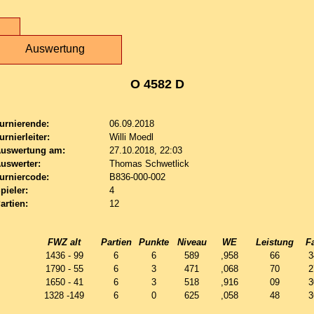
Auswertung
O 4582 D
urnierende:
06.09.2018
urnierleiter:
Willi Moedl
uswertung am:
27.10.2018, 22:03
uswerter:
Thomas Schwetlick
urniercode:
B836-000-002
pieler:
4
artien:
12
FWZ alt
Partien
Punkte
Niveau
WE
Leistung
F
1436 - 99
6
6
589
,958
66
3
1790 - 55
6
3
471
,068
70
2
1650 - 41
6
3
518
,916
09
3
1328 -149
6
0
625
,058
48
3