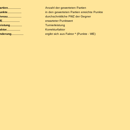
rtien...............
Anzahl der gewerteten Partien
nkte................
in den gewerteten Partien erreichte Punkte
veau................
durchschnittliche FWZ der Gegner
....................
erwarteter Punktwert
istung..............
Turnierleistung
ktor................
Korrekturfaktor
nderung..............
ergibt sich aus Faktor * (Punkte - WE)