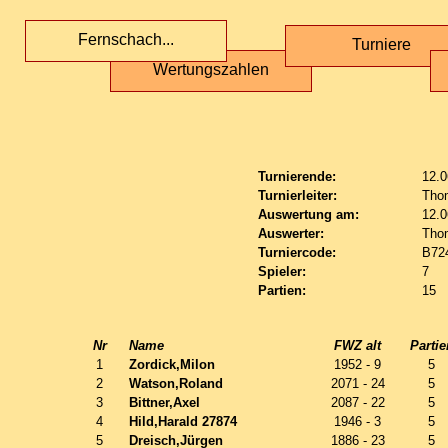
Fernschach...
Turniere
Wertungszahlen
Turnierende:
12.0
Turnierleiter:
Tho
Auswertung am:
12.0
Auswerter:
Tho
Turniercode:
B72
Spieler:
7
Partien:
15
Nr
Name
FWZ alt
Partie
1
Zordick,Milon
1952 - 9
5
2
Watson,Roland
2071 - 24
5
3
Bittner,Axel
2087 - 22
5
4
Hild,Harald 27874
1946 - 3
5
5
Dreisch,Jürgen
1886 - 23
5