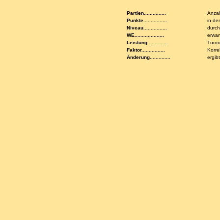
Partien...............
Anzah
Punkte................
in de
Niveau................
durch
WE....................
erwar
Leistung..............
Turni
Faktor................
Korre
Änderung..............
ergib