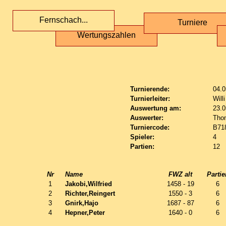
Fernschach...
Turniere
Wertungszahlen
Turnierende:
04.0
Turnierleiter:
Will
Auswertung am:
23.0
Auswerter:
Tho
Turniercode:
B71
Spieler:
4
Partien:
12
Nr
Name
FWZ alt
Partie
1
Jakobi,Wilfried
1458 - 19
6
2
Richter,Reingert
1550 - 3
6
3
Gnirk,Hajo
1687 - 87
6
4
Hepner,Peter
1640 - 0
6