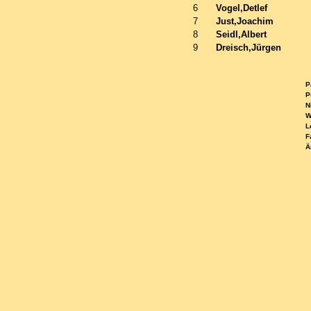
6
Vogel,Detlef
7
Just,Joachim
8
Seidl,Albert
9
Dreisch,Jürgen
Pa
Pu
Ni
WE
Le
Fa
Ä