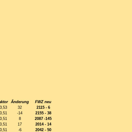
aktor
Änderung
FWZ neu
3,53
32
2115 - 6
0,51
-14
2155 - 38
0,51
8
2087 -145
0,51
17
2014 - 14
0,51
-6
2042 - 50