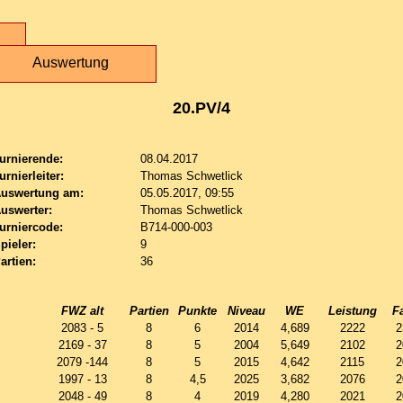
Auswertung
20.PV/4
urnierende:
08.04.2017
urnierleiter:
Thomas Schwetlick
uswertung am:
05.05.2017, 09:55
uswerter:
Thomas Schwetlick
urniercode:
B714-000-003
pieler:
9
artien:
36
FWZ alt
Partien
Punkte
Niveau
WE
Leistung
F
2083 - 5
8
6
2014
4,689
2222
2
2169 - 37
8
5
2004
5,649
2102
2
2079 -144
8
5
2015
4,642
2115
2
1997 - 13
8
4,5
2025
3,682
2076
2
2048 - 49
8
4
2019
4,280
2021
2