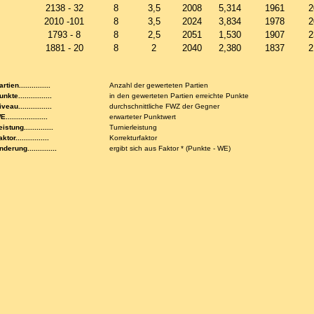
2138 - 32
8
3,5
2008
5,314
1961
2
2010 -101
8
3,5
2024
3,834
1978
2
1793 - 8
8
2,5
2051
1,530
1907
2
1881 - 20
8
2
2040
2,380
1837
2
rtien...............
Anzahl der gewerteten Partien
nkte................
in den gewerteten Partien erreichte Punkte
veau................
durchschnittliche FWZ der Gegner
....................
erwarteter Punktwert
istung..............
Turnierleistung
ktor................
Korrekturfaktor
nderung..............
ergibt sich aus Faktor * (Punkte - WE)