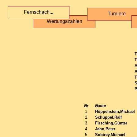
Fernschach...
Turniere
Wertungszahlen
T
T
A
A
T
S
P
Nr
Name
1
Höppenstein,Michael
2
Schüppel,Ralf
3
Firsching,Günter
4
Jahn,Peter
5
Sobirey,Michael