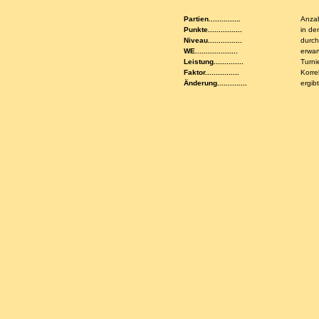
Partien...............
Anzah
Punkte................
in de
Niveau................
durch
WE....................
erwar
Leistung..............
Turni
Faktor................
Korre
Änderung..............
ergib