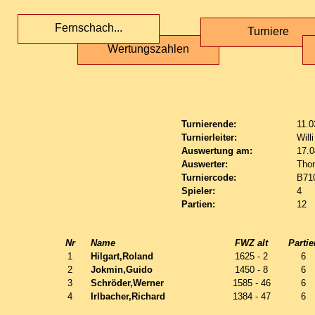
Fernschach...
Turniere
Wertungszahlen
Turnierende:
11.0
Turnierleiter:
Will
Auswertung am:
17.0
Auswerter:
Tho
Turniercode:
B71
Spieler:
4
Partien:
12
Nr
Name
FWZ alt
Partie
1
Hilgart,Roland
1625 - 2
6
2
Jokmin,Guido
1450 - 8
6
3
Schröder,Werner
1585 - 46
6
4
Irlbacher,Richard
1384 - 47
6