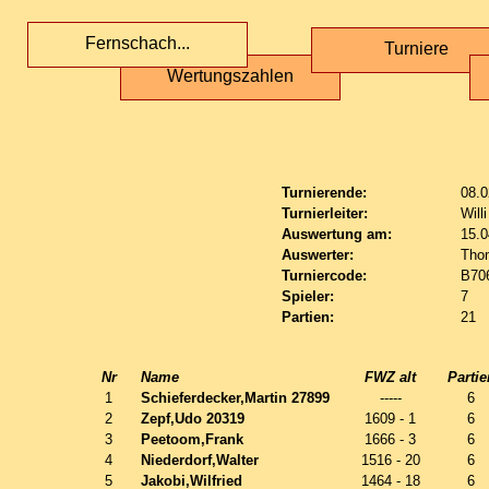
Fernschach...
Turniere
Wertungszahlen
Turnierende:
08.0
Turnierleiter:
Will
Auswertung am:
15.0
Auswerter:
Tho
Turniercode:
B70
Spieler:
7
Partien:
21
Nr
Name
FWZ alt
Partie
1
Schieferdecker,Martin 27899
-----
6
2
Zepf,Udo 20319
1609 - 1
6
3
Peetoom,Frank
1666 - 3
6
4
Niederdorf,Walter
1516 - 20
6
5
Jakobi,Wilfried
1464 - 18
6