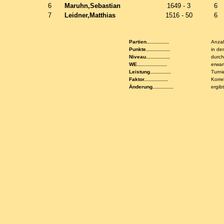
6
Maruhn,Sebastian
1649 - 3
6
7
Leidner,Matthias
1516 - 50
6
Partien...............
Anzah
Punkte................
in de
Niveau................
durch
WE....................
erwar
Leistung..............
Turni
Faktor................
Korre
Änderung..............
ergib