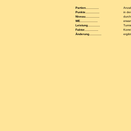
Partien...............
Anzah
Punkte................
in de
Niveau................
durch
WE....................
erwar
Leistung..............
Turni
Faktor................
Korre
Änderung..............
ergib