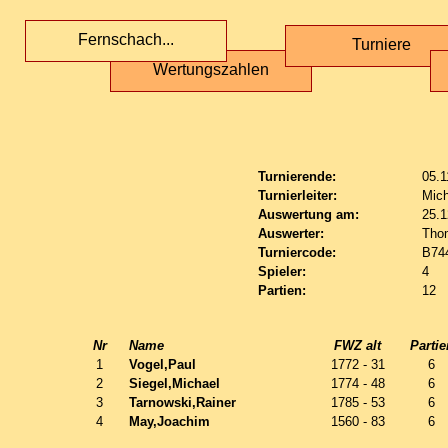
Fernschach...
Turniere
Wertungszahlen
Turnierende:
05.1
Turnierleiter:
Mich
Auswertung am:
25.1
Auswerter:
Tho
Turniercode:
B74
Spieler:
4
Partien:
12
Nr
Name
FWZ alt
Partie
1
Vogel,Paul
1772 - 31
6
2
Siegel,Michael
1774 - 48
6
3
Tarnowski,Rainer
1785 - 53
6
4
May,Joachim
1560 - 83
6