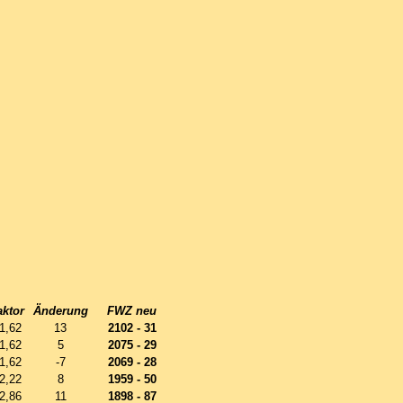
aktor
Änderung
FWZ neu
1,62
13
2102 - 31
1,62
5
2075 - 29
1,62
-7
2069 - 28
2,22
8
1959 - 50
2,86
11
1898 - 87