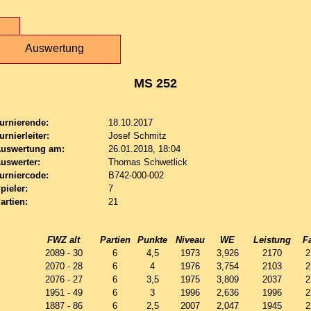
Auswertung
MS 252
urnierende:
18.10.2017
urnierleiter:
Josef Schmitz
uswertung am:
26.01.2018, 18:04
uswerter:
Thomas Schwetlick
urniercode:
B742-000-002
pieler:
7
artien:
21
FWZ alt
Partien
Punkte
Niveau
WE
Leistung
F
2089 - 30
6
4,5
1973
3,926
2170
2
2070 - 28
6
4
1976
3,754
2103
2
2076 - 27
6
3,5
1975
3,809
2037
2
1951 - 49
6
3
1996
2,636
1996
2
1887 - 86
6
2,5
2007
2,047
1945
2