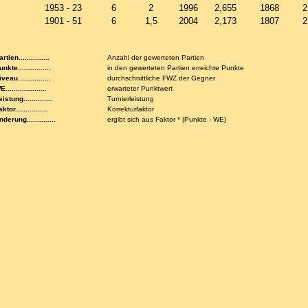
1953 - 23
6
2
1996
2,655
1868
2
1901 - 51
6
1,5
2004
2,173
1807
2
rtien...............
Anzahl der gewerteten Partien
nkte................
in den gewerteten Partien erreichte Punkte
veau................
durchschnittliche FWZ der Gegner
....................
erwarteter Punktwert
istung..............
Turnierleistung
ktor................
Korrekturfaktor
nderung..............
ergibt sich aus Faktor * (Punkte - WE)