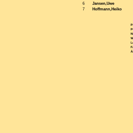
6
Jansen,Uwe
7
Hoffmann,Heiko
Pa
Pu
Ni
WE
Le
Fa
Ä