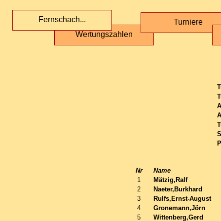
Fernschach...
Turniere
Wertungszahlen
T
T
A
A
T
S
P
Nr
Name
1
Mätzig,Ralf
2
Naeter,Burkhard
3
Rulfs,Ernst-August
4
Gronemann,Jörn
5
Wittenberg,Gerd