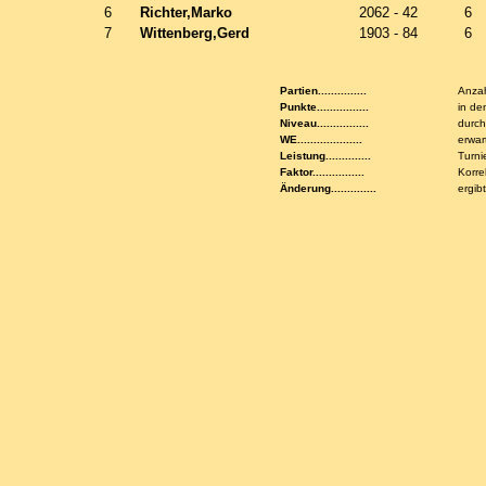
6
Richter,Marko
2062 - 42
6
7
Wittenberg,Gerd
1903 - 84
6
Partien...............
Anzah
Punkte................
in de
Niveau................
durch
WE....................
erwar
Leistung..............
Turni
Faktor................
Korre
Änderung..............
ergib