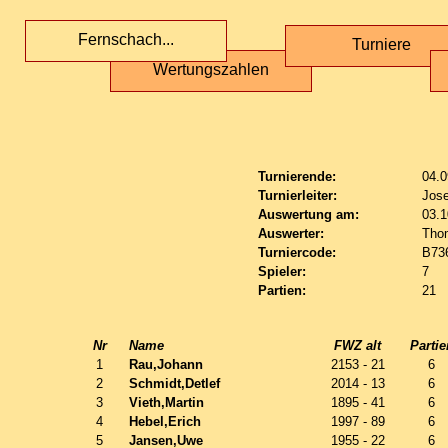
Fernschach...
Turniere
Wertungszahlen
Turnierende:
04.0
Turnierleiter:
Jose
Auswertung am:
03.1
Auswerter:
Tho
Turniercode:
B73
Spieler:
7
Partien:
21
Nr
Name
FWZ alt
Partie
1
Rau,Johann
2153 - 21
6
2
Schmidt,Detlef
2014 - 13
6
3
Vieth,Martin
1895 - 41
6
4
Hebel,Erich
1997 - 89
6
5
Jansen,Uwe
1955 - 22
6