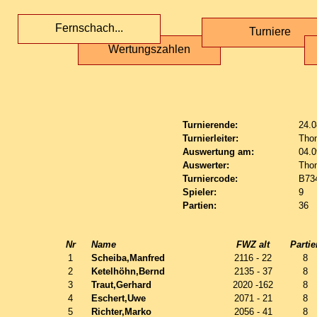
Fernschach...
Turniere
Wertungszahlen
Turnierende:
24.0
Turnierleiter:
Tho
Auswertung am:
04.0
Auswerter:
Tho
Turniercode:
B73
Spieler:
9
Partien:
36
Nr
Name
FWZ alt
Partie
1
Scheiba,Manfred
2116 - 22
8
2
Ketelhöhn,Bernd
2135 - 37
8
3
Traut,Gerhard
2020 -162
8
4
Eschert,Uwe
2071 - 21
8
5
Richter,Marko
2056 - 41
8