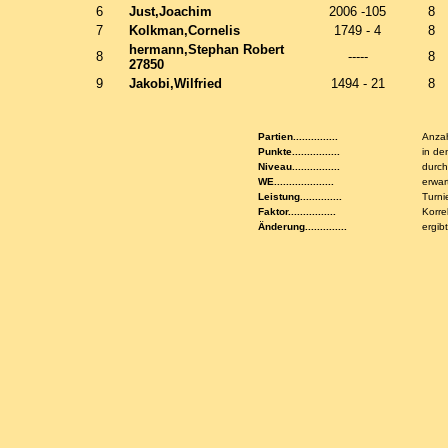
6
Just,Joachim
2006 -105
8
7
Kolkman,Cornelis
1749 - 4
8
hermann,Stephan Robert
8
-----
8
27850
9
Jakobi,Wilfried
1494 - 21
8
Partien...............
Anzah
Punkte................
in de
Niveau................
durch
WE....................
erwar
Leistung..............
Turni
Faktor................
Korre
Änderung..............
ergib