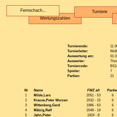
Fernschach...
Turniere
Wertungszahlen
Turnierende:
11.0
Turnierleiter:
Wol
Auswertung am:
01.0
Auswerter:
Tho
Turniercode:
B52
Spieler:
7
Partien:
21
Nr
Name
FWZ alt
Partie
1
Milde,Lars
2051 - 53
6
2
Krause,Peter Wurzen
2032 - 15
6
3
Wittenberg,Gerd
1986 - 63
6
4
Mätzig,Ralf
2049 - 19
6
5
Jahn,Peter
1924 - 8
6