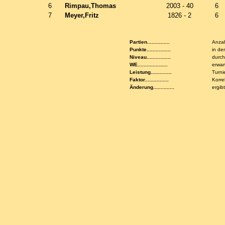
6
Rimpau,Thomas
2003 - 40
6
7
Meyer,Fritz
1826 - 2
6
Partien...............
Anzah
Punkte................
in de
Niveau................
durch
WE....................
erwar
Leistung..............
Turni
Faktor................
Korre
Änderung..............
ergib