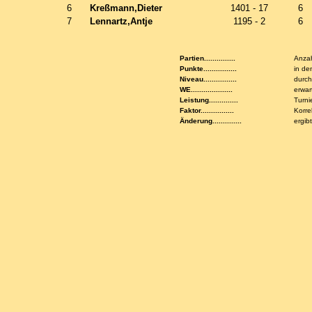
6
Kreßmann,Dieter
1401 - 17
6
7
Lennartz,Antje
1195 - 2
6
Partien...............
Anzah
Punkte................
in de
Niveau................
durch
WE....................
erwar
Leistung..............
Turni
Faktor................
Korre
Änderung..............
ergib