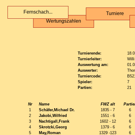
Fernschach...
Turniere
Wertungszahlen
Turnierende:
18.0
Turnierleiter:
Will
Auswertung am:
01.0
Auswerter:
Tho
Turniercode:
B52
Spieler:
7
Partien:
21
Nr
Name
FWZ alt
Partie
1
Schäfer,Michael Dr.
1835 - 7
6
2
Jakobi,Wilfried
1551 - 6
6
3
Nachtigall,Frank
1602 - 12
6
4
Skrotzki,Georg
1379 - 6
6
5
May,Roman
1329 -123
6