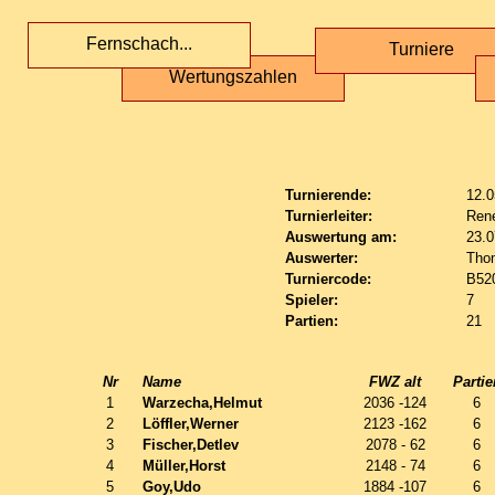
Fernschach...
Turniere
Wertungszahlen
Turnierende:
12.0
Turnierleiter:
Ren
Auswertung am:
23.0
Auswerter:
Tho
Turniercode:
B52
Spieler:
7
Partien:
21
Nr
Name
FWZ alt
Partie
1
Warzecha,Helmut
2036 -124
6
2
Löffler,Werner
2123 -162
6
3
Fischer,Detlev
2078 - 62
6
4
Müller,Horst
2148 - 74
6
5
Goy,Udo
1884 -107
6