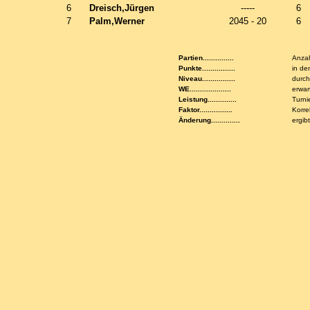
6
Dreisch,Jürgen
-----
6
7
Palm,Werner
2045 - 20
6
Partien...............
Anzah
Punkte................
in de
Niveau................
durch
WE....................
erwar
Leistung..............
Turni
Faktor................
Korre
Änderung..............
ergib