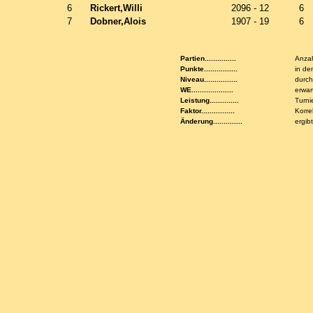
6
Rickert,Willi
2096 - 12
6
7
Dobner,Alois
1907 - 19
6
Partien...............
Anzah
Punkte................
in de
Niveau................
durch
WE....................
erwar
Leistung..............
Turni
Faktor................
Korre
Änderung..............
ergib