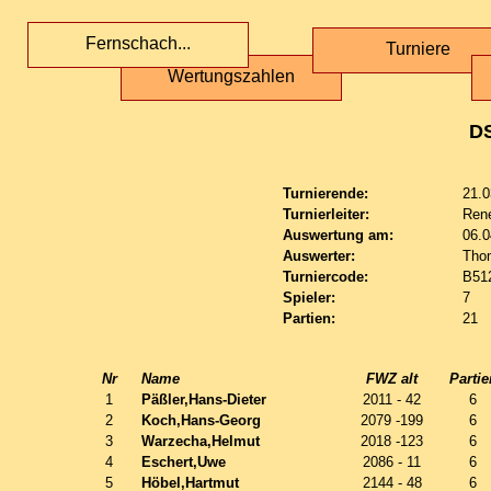
Fernschach...
Turniere
Wertungszahlen
D
Turnierende:
21.0
Turnierleiter:
Ren
Auswertung am:
06.0
Auswerter:
Tho
Turniercode:
B51
Spieler:
7
Partien:
21
Nr
Name
FWZ alt
Partie
1
Päßler,Hans-Dieter
2011 - 42
6
2
Koch,Hans-Georg
2079 -199
6
3
Warzecha,Helmut
2018 -123
6
4
Eschert,Uwe
2086 - 11
6
5
Höbel,Hartmut
2144 - 48
6