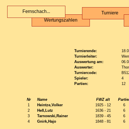
Fernschach...
Turniere
Wertungszahlen
Turnierende:
18.0
Turnierleiter:
Wern
Auswertung am:
06.0
Auswerter:
Tho
Turniercode:
B51
Spieler:
4
Partien:
12
Nr
Name
FWZ alt
Partie
1
Heintze,Volker
1925 - 12
6
2
Heß,Lutz
1636 - 21
6
3
Tarnowski,Rainer
1839 - 45
6
4
Gnirk,Hajo
1848 - 81
6