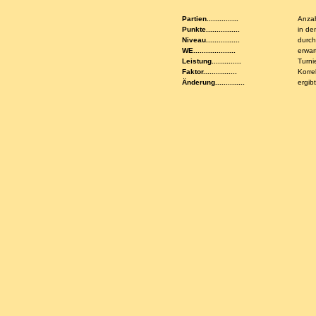
Partien...............
Anzah
Punkte................
in de
Niveau................
durch
WE....................
erwar
Leistung..............
Turni
Faktor................
Korre
Änderung..............
ergib