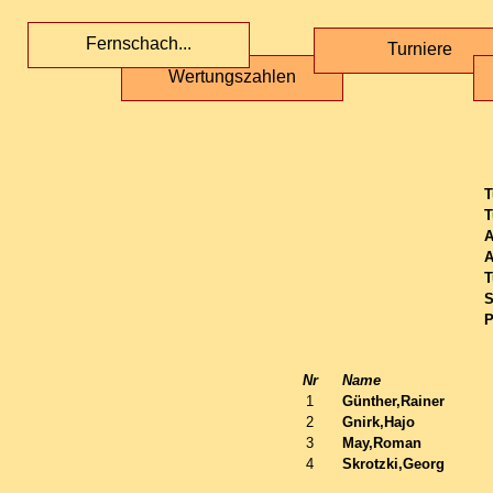
Fernschach...
Turniere
Wertungszahlen
T
T
A
A
T
S
P
Nr
Name
1
Günther,Rainer
2
Gnirk,Hajo
3
May,Roman
4
Skrotzki,Georg