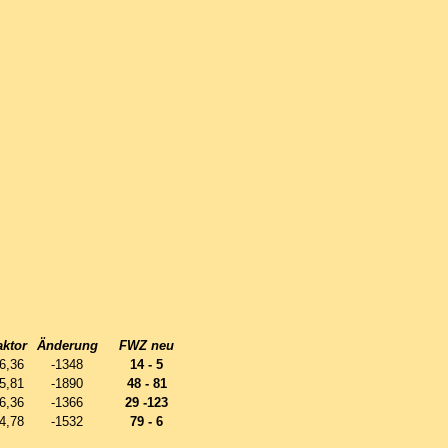
aktor
Änderung
FWZ neu
6,36
-1348
14 - 5
5,81
-1890
48 - 81
6,36
-1366
29 -123
4,78
-1532
79 - 6