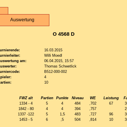
Auswertung
O 4568 D
urnierende:
16.03.2015
urnierleiter:
Willi Moedl
uswertung am:
06.04.2015, 15:57
uswerter:
Thomas Schwetlick
urniercode:
B512-000-002
pieler:
4
artien:
10
FWZ alt
Partien
Punkte
Niveau
WE
Leistung
F
1334 - 4
5
4
484
,702
67
3
1842 - 80
4
4
394
,757
2
1337 -122
5
1,5
483
,727
96
3
1453 - 5
6
,5
504
,814
10
3