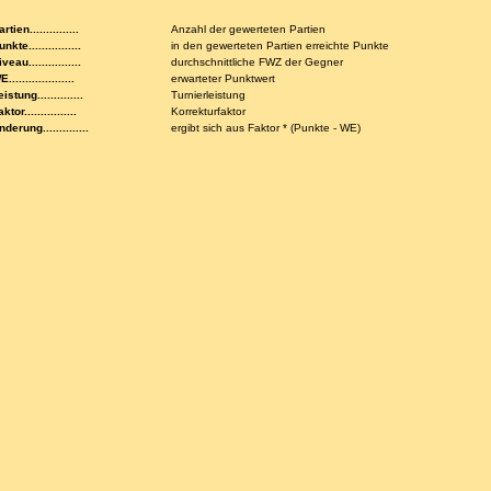
rtien...............
Anzahl der gewerteten Partien
nkte................
in den gewerteten Partien erreichte Punkte
veau................
durchschnittliche FWZ der Gegner
....................
erwarteter Punktwert
istung..............
Turnierleistung
ktor................
Korrekturfaktor
nderung..............
ergibt sich aus Faktor * (Punkte - WE)