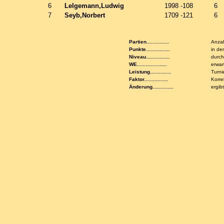
6
Lelgemann,Ludwig
1998 -108
6
7
Seyb,Norbert
1709 -121
6
Partien...............
Anzah
Punkte................
in de
Niveau................
durch
WE....................
erwar
Leistung..............
Turni
Faktor................
Korre
Änderung..............
ergib