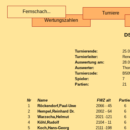
Fernschach...
Turniere
Wertungszahlen
D
Turnierende:
25.0
Turnierleiter:
Ren
Auswertung am:
28.0
Auswerter:
Tho
Turniercode:
B50
Spieler:
7
Partien:
21
Nr
Name
FWZ alt
Partie
1
Röckendorf,Paul-Uwe
2066 - 45
6
2
Hempel,Reinhard Dr.
2002 - 64
6
3
Warzecha,Helmut
2021 -121
6
4
Köhl,Rudolf
2104 - 11
6
5
Koch,Hans-Georg
2111 -198
6