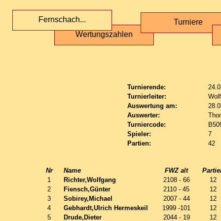
Fernschach...
Turniere
Wertungszahlen
Turnierende:
24.0
Turnierleiter:
Wol
Auswertung am:
28.0
Auswerter:
Tho
Turniercode:
B50
Spieler:
7
Partien:
42
Nr
Name
FWZ alt
Partie
1
Richter,Wolfgang
2108 - 66
12
2
Fiensch,Günter
2110 - 45
12
3
Sobirey,Michael
2007 - 44
12
4
Gebhardt,Ulrich Hermeskeil
1999 -101
12
5
Drude,Dieter
2044 - 19
12