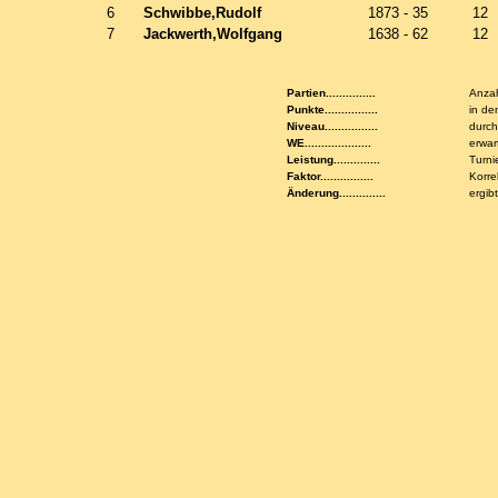
6
Schwibbe,Rudolf
1873 - 35
12
7
Jackwerth,Wolfgang
1638 - 62
12
Partien...............
Anzah
Punkte................
in de
Niveau................
durch
WE....................
erwar
Leistung..............
Turni
Faktor................
Korre
Änderung..............
ergib