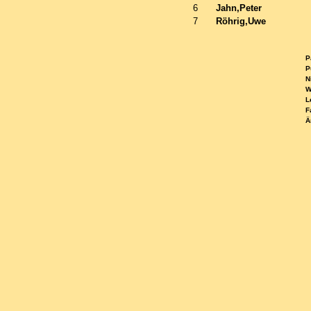
6
Jahn,Peter
7
Röhrig,Uwe
Pa
Pu
Ni
WE
Le
Fa
Ä