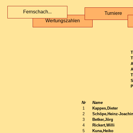
Fernschach...
Turniere
Wertungszahlen
T
T
A
A
T
S
P
Nr
Name
1
Kappes,Dieter
2
Schöpe,Heinz-Joachi
3
Betker,Jörg
4
Rickert,Willi
5
Kuna,Heiko