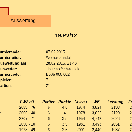
Auswertung
19.PV/12
urnierende:
07.02.2015
urnierleiter:
Werner Zundel
uswertung am:
28.02.2015, 21:43
uswerter:
Thomas Schwetlick
urniercode:
B506-000-002
pieler:
7
artien:
21
FWZ alt
Partien
Punkte
Niveau
WE
Leistung
F
2089 - 76
6
4,5
1974
3,824
2193
2
m
2065 - 40
6
4
1978
3,622
2120
2
2207 - 71
6
3,5
1954
4,742
2023
2
2050 - 10
6
3,5
1981
3,493
2051
2
1928 - 49
6
2,5
2001
2,440
1937
2