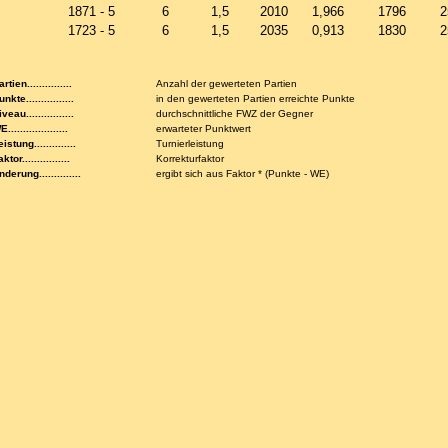
1871 - 5
6
1,5
2010
1,966
1796
2
1723 - 5
6
1,5
2035
0,913
1830
2
rtien...............
Anzahl der gewerteten Partien
nkte................
in den gewerteten Partien erreichte Punkte
veau................
durchschnittliche FWZ der Gegner
....................
erwarteter Punktwert
istung..............
Turnierleistung
ktor................
Korrekturfaktor
nderung..............
ergibt sich aus Faktor * (Punkte - WE)