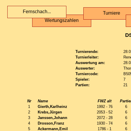
Fernschach...
Turniere
Wertungszahlen
D
Turnierende:
28.0
Turnierleiter:
Ren
Auswertung am:
28.0
Auswerter:
Tho
Turniercode:
B50
Spieler:
7
Partien:
21
Nr
Name
FWZ alt
Partie
1
Gierth,Karlheinz
1992 - 76
6
2
Krebs,Jürgen
2053 - 52
6
3
Janssen,Johann
2072 - 28
6
4
Drosson,Franz
1930 - 74
6
5
Ackermann,Emil
1786 - 1
6