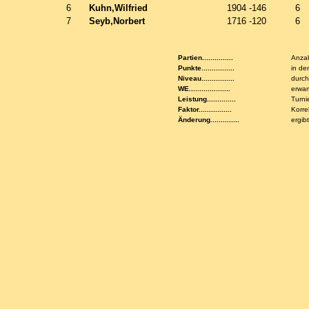
6
Kuhn,Wilfried
1904 -146
6
7
Seyb,Norbert
1716 -120
6
Partien...............
Anzah
Punkte................
in de
Niveau................
durch
WE....................
erwar
Leistung..............
Turni
Faktor................
Korre
Änderung..............
ergib