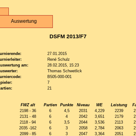
Auswertung
DSFM 2013/F7
urnierende:
27.01.2015
urnierleiter:
René Schulz
uswertung am:
28.02.2015, 15:23
uswerter:
Thomas Schwetlick
urniercode:
B505-000-001
pieler:
7
artien:
21
FWZ alt
Partien
Punkte
Niveau
WE
Leistung
F
2198 - 36
6
4,5
2031
4,229
2239
2
2131 - 48
6
4
2042
3,651
2179
2
2118 - 94
6
3,5
2044
3,536
2113
2
2035 -162
6
3
2058
2,784
2063
2
2099 - 85
6
3
2047
3,364
2051
2