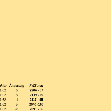
aktor
Änderung
FWZ neu
1,62
6
2204 - 37
1,62
8
2139 - 49
1,62
-1
2117 - 95
1,62
5
2040 -163
1,62
-8
2091 - 86