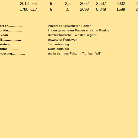
2013 - 66
6
2,5
2062
2,587
2002
2
1788 -117
6
,5
2099
0,849
1699
2
rtien...............
Anzahl der gewerteten Partien
nkte................
in den gewerteten Partien erreichte Punkte
veau................
durchschnittliche FWZ der Gegner
....................
erwarteter Punktwert
istung..............
Turnierleistung
ktor................
Korrekturfaktor
nderung..............
ergibt sich aus Faktor * (Punkte - WE)