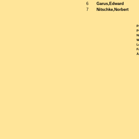
6
Garus,Edward
7
Nitschke,Norbert
Pa
Pu
Ni
WE
Le
Fa
Ä