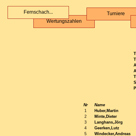
Fernschach...
Turniere
Wertungszahlen
T
T
A
A
T
S
P
Nr
Name
1
Huber,Martin
2
Minte,Dieter
3
Langhans,Jörg
4
Geerken,Lutz
5
Windecker,Andreas