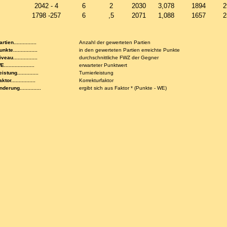
2042 - 4
6
2
2030
3,078
1894
2
1798 -257
6
,5
2071
1,088
1657
2
rtien...............
Anzahl der gewerteten Partien
nkte................
in den gewerteten Partien erreichte Punkte
veau................
durchschnittliche FWZ der Gegner
....................
erwarteter Punktwert
istung..............
Turnierleistung
ktor................
Korrekturfaktor
nderung..............
ergibt sich aus Faktor * (Punkte - WE)