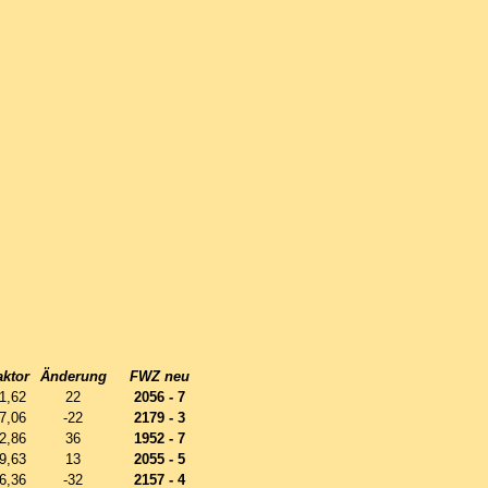
aktor
Änderung
FWZ neu
1,62
22
2056 - 7
7,06
-22
2179 - 3
2,86
36
1952 - 7
9,63
13
2055 - 5
6,36
-32
2157 - 4