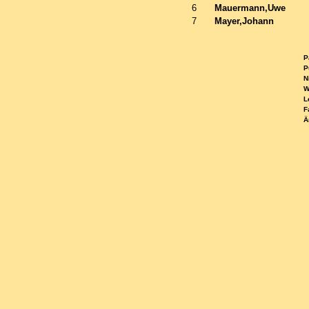
6
Mauermann,Uwe
7
Mayer,Johann
Pa
Pu
Ni
WE
Le
Fa
Ä