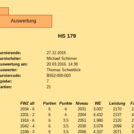
Auswertung
HS 179
urnierende:
27.12.2015
urnierleiter:
Michael Schirmer
uswertung am:
20.03.2016, 14:38
uswerter:
Thomas Schwetlick
urniercode:
B552-000-003
pieler:
7
artien:
21
FWZ alt
Partien
Punkte
Niveau
WE
Leistung
F
2034 - 6
6
4
2031
3,007
2170
2
2201 - 2
6
4
2004
4,432
2137
4
1916 - 6
6
3,5
2051
1,980
2120
2
2042 - 4
6
3,5
2030
3,078
2099
2
2189 - 3
6
3,5
2006
4,337
2071
3