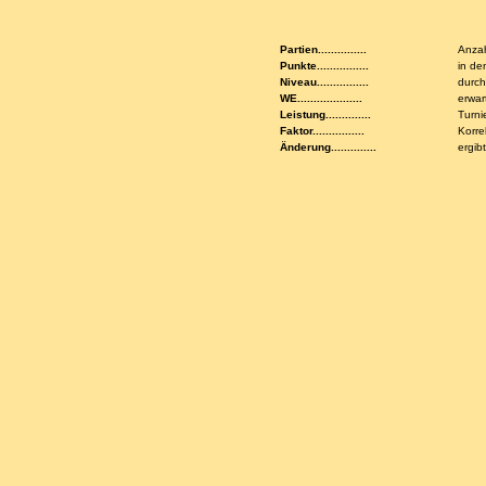
Partien...............
Anzah
Punkte................
in de
Niveau................
durch
WE....................
erwar
Leistung..............
Turni
Faktor................
Korre
Änderung..............
ergib