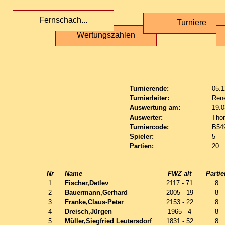
Fernschach...
Turniere
Wertungszahlen
Turnierende:
05.1
Turnierleiter:
Ren
Auswertung am:
19.0
Auswerter:
Tho
Turniercode:
B54
Spieler:
5
Partien:
20
Nr
Name
FWZ alt
Partie
1
Fischer,Detlev
2117 - 71
8
2
Bauermann,Gerhard
2005 - 19
8
3
Franke,Claus-Peter
2153 - 22
8
4
Dreisch,Jürgen
1965 - 4
8
5
Müller,Siegfried Leutersdorf
1831 - 52
8