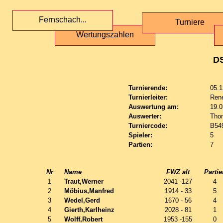
Fernschach...
Turniere
Wertungszahlen
D
Turnierende:
05.1
Turnierleiter:
Ren
Auswertung am:
19.0
Auswerter:
Tho
Turniercode:
B54
Spieler:
5
Partien:
7
Nr
Name
FWZ alt
Partie
1
Traut,Werner
2041 -127
4
2
Möbius,Manfred
1914 - 33
5
3
Wedel,Gerd
1670 - 56
4
4
Gierth,Karlheinz
2028 - 81
1
5
Wolff,Robert
1953 -155
0