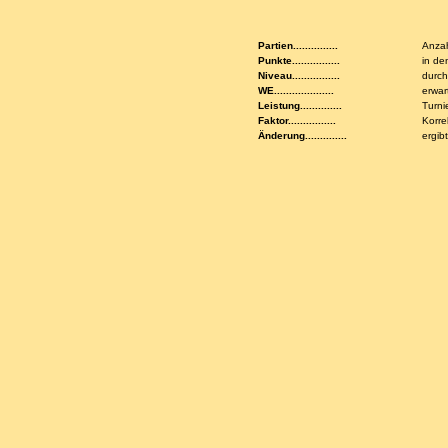
Partien...............
Anzah
Punkte................
in de
Niveau................
durch
WE....................
erwar
Leistung..............
Turni
Faktor................
Korre
Änderung..............
ergib