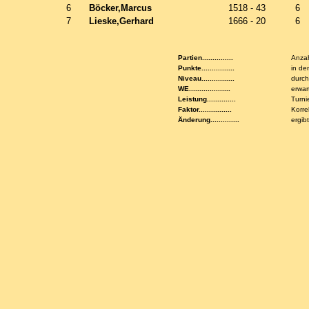
6
Böcker,Marcus
1518 - 43
6
7
Lieske,Gerhard
1666 - 20
6
Partien...............
Anzah
Punkte................
in de
Niveau................
durch
WE....................
erwar
Leistung..............
Turni
Faktor................
Korre
Änderung..............
ergib