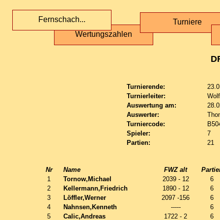
Fernschach...
Turniere
Wertungszahlen
D
Turnierende:
23.0
Turnierleiter:
Wol
Auswertung am:
28.0
Auswerter:
Tho
Turniercode:
B50
Spieler:
7
Partien:
21
Nr
Name
FWZ alt
Partie
1
Tornow,Michael
2039 - 12
6
2
Kellermann,Friedrich
1890 - 12
6
3
Löffler,Werner
2097 -156
6
4
Nahnsen,Kenneth
-----
6
5
Calic,Andreas
1722 - 2
6