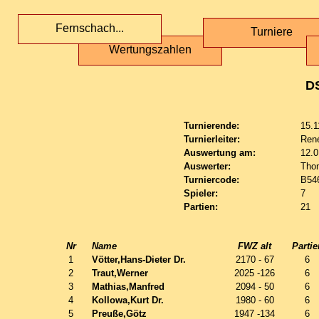
Fernschach...
Turniere
Wertungszahlen
D
Turnierende:
15.1
Turnierleiter:
Ren
Auswertung am:
12.0
Auswerter:
Tho
Turniercode:
B54
Spieler:
7
Partien:
21
Nr
Name
FWZ alt
Partie
1
Vötter,Hans-Dieter Dr.
2170 - 67
6
2
Traut,Werner
2025 -126
6
3
Mathias,Manfred
2094 - 50
6
4
Kollowa,Kurt Dr.
1980 - 60
6
5
Preuße,Götz
1947 -134
6