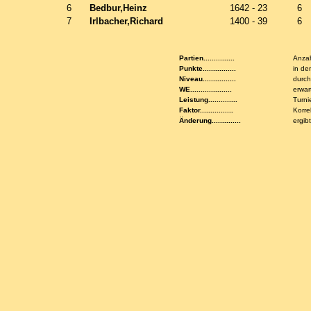
6
Bedbur,Heinz
1642 - 23
6
7
Irlbacher,Richard
1400 - 39
6
Partien...............
Anzah
Punkte................
in de
Niveau................
durch
WE....................
erwar
Leistung..............
Turni
Faktor................
Korre
Änderung..............
ergib