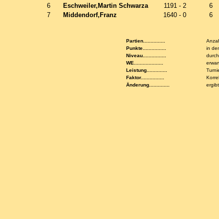
6
Eschweiler,Martin Schwarza
1191 - 2
6
7
Middendorf,Franz
1640 - 0
6
Partien...............
Anzah
Punkte................
in de
Niveau................
durch
WE....................
erwar
Leistung..............
Turni
Faktor................
Korre
Änderung..............
ergib