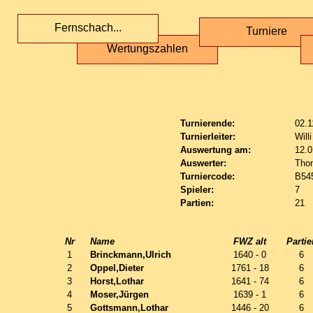
Fernschach...
Turniere
Wertungszahlen
Turnierende:
02.1
Turnierleiter:
Will
Auswertung am:
12.0
Auswerter:
Tho
Turniercode:
B54
Spieler:
7
Partien:
21
Nr
Name
FWZ alt
Partie
1
Brinckmann,Ulrich
1640 - 0
6
2
Oppel,Dieter
1761 - 18
6
3
Horst,Lothar
1641 - 74
6
4
Moser,Jürgen
1639 - 1
6
5
Gottsmann,Lothar
1446 - 20
6