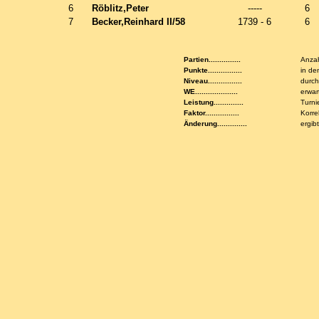
6
Röblitz,Peter
-----
6
7
Becker,Reinhard II/58
1739 - 6
6
Partien...............
Anzah
Punkte................
in de
Niveau................
durch
WE....................
erwar
Leistung..............
Turni
Faktor................
Korre
Änderung..............
ergib