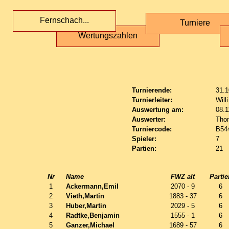
Fernschach...
Turniere
Wertungszahlen
Turnierende:
31.1
Turnierleiter:
Will
Auswertung am:
08.1
Auswerter:
Tho
Turniercode:
B54
Spieler:
7
Partien:
21
Nr
Name
FWZ alt
Partie
1
Ackermann,Emil
2070 - 9
6
2
Vieth,Martin
1883 - 37
6
3
Huber,Martin
2029 - 5
6
4
Radtke,Benjamin
1555 - 1
6
5
Ganzer,Michael
1689 - 57
6