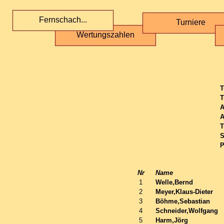
Fernschach...
Turniere
Wertungszahlen
T
T
A
A
T
S
P
Nr
Name
1
Welle,Bernd
2
Meyer,Klaus-Dieter
3
Böhme,Sebastian
4
Schneider,Wolfgang
5
Harm,Jörg