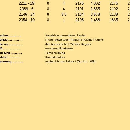
2211 - 29
8
4
2176
4,382
2176
2
2086 - 6
8
4
2191
2,855
2192
2
2146 - 24
8
3,5
2184
3,578
2139
2
2054 - 19
8
1
2195
2,488
1865
2
rtien...............
Anzahl der gewerteten Partien
nkte................
in den gewerteten Partien erreichte Punkte
veau................
durchschnittliche FWZ der Gegner
....................
erwarteter Punktwert
istung..............
Turnierleistung
ktor................
Korrekturfaktor
nderung..............
ergibt sich aus Faktor * (Punkte - WE)