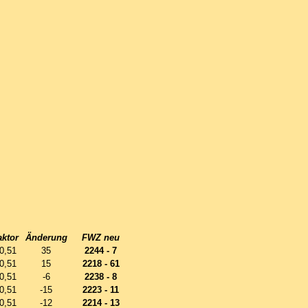
aktor
Änderung
FWZ neu
0,51
35
2244 - 7
0,51
15
2218 - 61
0,51
-6
2238 - 8
0,51
-15
2223 - 11
0,51
-12
2214 - 13