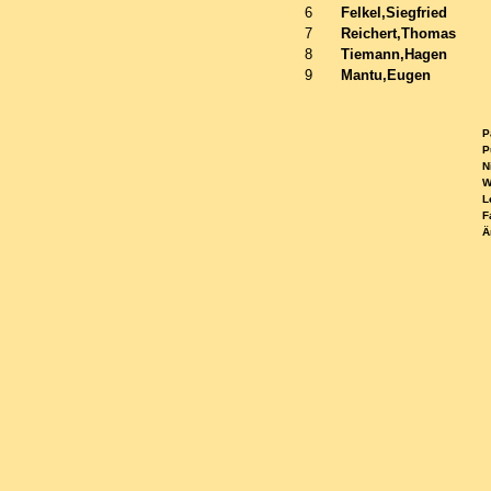
6
Felkel,Siegfried
7
Reichert,Thomas
8
Tiemann,Hagen
9
Mantu,Eugen
Pa
Pu
Ni
WE
Le
Fa
Ä