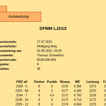
Auswertung
DFMM LJ21/2
urnierende:
17.07.2015
urnierleiter:
Wolfgang Maly
uswertung am:
02.08.2015, 03:29
uswerter:
Thomas Schwetlick
urniercode:
B529-000-004
pieler:
9
artien:
36
FWZ alt
Partien
Punkte
Niveau
WE
Leistung
F
2209 - 6
8
6
2176
4,355
2373
2
2203 - 60
8
5
2177
4,283
2270
2
2244 - 7
8
4,5
2172
4,783
2218
2
2238 - 10
8
4
2172
4,712
2173
2
2226 - 12
8
4
2174
4,564
2175
2