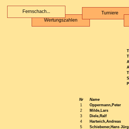
Fernschach...
Turniere
Wertungszahlen
T
T
A
A
T
S
P
Nr
Name
1
Oppermann,Peter
2
Milde,Lars
3
Diele,Ralf
4
Hartwich,Andreas
5
Schiebener,Hans Jürg