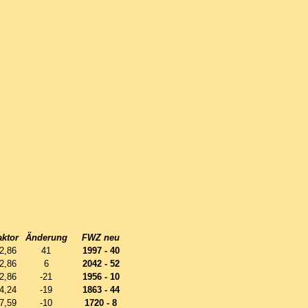
aktor
Änderung
FWZ neu
2,86
41
1997 - 40
2,86
6
2042 - 52
2,86
-21
1956 - 10
4,24
-19
1863 - 44
7,59
-10
1720 - 8