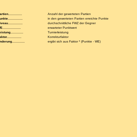
rtien...............
Anzahl der gewerteten Partien
nkte................
in den gewerteten Partien erreichte Punkte
veau................
durchschnittliche FWZ der Gegner
....................
erwarteter Punktwert
istung..............
Turnierleistung
ktor................
Korrekturfaktor
nderung..............
ergibt sich aus Faktor * (Punkte - WE)