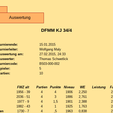
Auswertung
DFMM KJ 34/4
urnierende:
15.01.2015
urnierleiter:
Wolfgang Maly
uswertung am:
27.02.2015, 24:33
uswerter:
Thomas Schwetlick
urniercode:
B503-000-002
pieler:
5
artien:
10
FWZ alt
Partien
Punkte
Niveau
WE
Leistung
F
1956 - 39
4
4
1906
2,250
2
2036 - 51
4
3
1886
2,761
2
1977 - 9
4
1,5
1901
2,388
2
1882 - 43
4
1
1925
1,763
2
en
1730 - 7
4
,5
1963
0,838
2