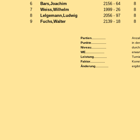
6
Bars,Joachim
2156 - 64
8
7
Weiss,Wilhelm
1999 - 26
8
8
Lelgemann,Ludwig
2056 - 97
8
9
Fuchs,Walter
2139 - 18
8
Partien...............
Anzah
Punkte................
in de
Niveau................
durch
WE....................
erwar
Leistung..............
Turni
Faktor................
Korre
Änderung..............
ergib