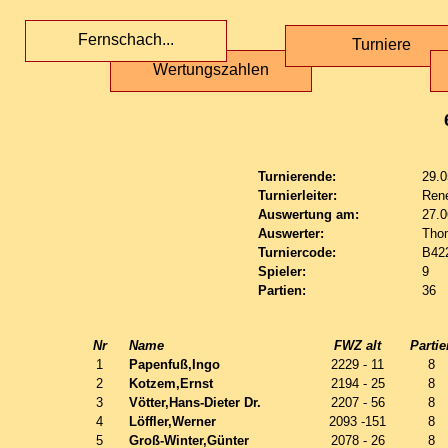
Fernschach...
Turniere
Wertungszahlen
Turnierende:
29.0
Turnierleiter:
Ren
Auswertung am:
27.0
Auswerter:
Tho
Turniercode:
B42
Spieler:
9
Partien:
36
Nr
Name
FWZ alt
Partie
1
Papenfuß,Ingo
2229 - 11
8
2
Kotzem,Ernst
2194 - 25
8
3
Vötter,Hans-Dieter Dr.
2207 - 56
8
4
Löffler,Werner
2093 -151
8
5
Groß-Winter,Günter
2078 - 26
8